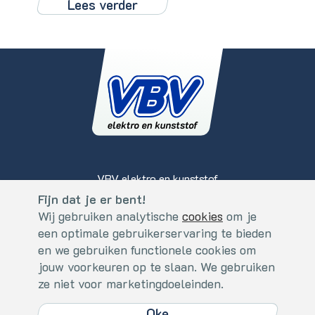
Lees verder
VBV elektro en kunststof
Koperslagerstraat 2
Fijn dat je er bent!
Cookies
5405 BS, Uden - Nederland
Wij gebruiken analytische
cookies
om je
Fijn dat je er bent!
een optimale gebruikerservaring te bieden
+31 (0)413 - 273559
Wij gebruiken analytische
cookies
. om je een optimale
en we gebruiken functionele cookies om
info@vbv.nl
gebruikerservaring te bieden en we gebruiken functionele
jouw voorkeuren op te slaan. We gebruiken
cookies om jouw voorkeuren op te slaan. We gebruiken ze niet
ze niet voor marketingdoeleinden.
voor marketingdoeleinden.
Algemene Voorwaarden
/
Disclaimer & Privacy
/
Cookies
Oke
Oke