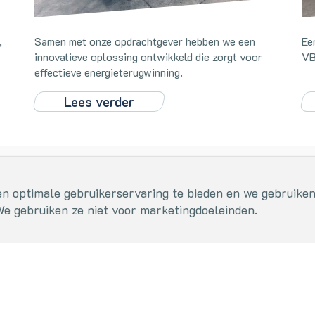
,
Samen met onze opdrachtgever hebben we een
Ee
innovatieve oplossing ontwikkeld die zorgt voor
VB
effectieve energieterugwinning.
Lees verder
n optimale gebruikerservaring te bieden en we gebruiken
kerservaring te bieden en we gebruiken functionele cookies om jouw voorkeuren op te
We gebruiken ze niet voor marketingdoeleinden.
ektro en kunststof
+31 (0)413 - 273559
lagerstraat 2
info@vbv.nl
BS, Uden - Nederland