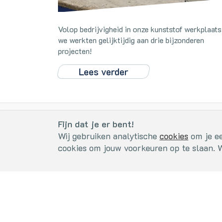
Volop bedrijvigheid in onze kunststof werkplaats
we werkten gelijktijdig aan drie bijzonderen
projecten!
Lees verder
Cookies
Fijn dat je er bent!
Fijn dat je er bent!
Wij gebruiken analytische
cookies
om je ee
Wij gebruiken analytische
cookies
. om je een optimale gebrui
cookies om jouw voorkeuren op te slaan. 
VBV el
We gebruiken ze niet voor marketingdoeleinden.
Kopers
5405 