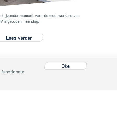
n bijzonder moment voor de medewerkers van
V afgelopen maandag.
Lees verder
Oke
Oke
 functionele
 slaan.
Home
Vacatures
Nieuws
Contact