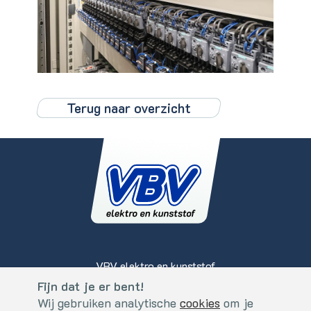
Terug naar overzicht
VBV elektro en kunststof
Koperslagerstraat 2
Fijn dat je er bent!
Cookies
5405 BS, Uden - Nederland
Wij gebruiken analytische
cookies
om je
Fijn dat je er bent!