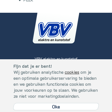
VBV elektro en kunststof
Koperslagerstraat 2
Fijn dat je er bent!
Cookies
5405 BS, Uden - Nederland
Wij gebruiken analytische
cookies
om je
Fijn dat je er bent!
een optimale gebruikerservaring te bieden
+31 (0)413 - 273559
Wij gebruiken analytische
cookies
. om je een optimale
en we gebruiken functionele cookies om
info@vbv.nl
gebruikerservaring te bieden en we gebruiken functionele
jouw voorkeuren op te slaan. We gebruiken
cookies om jouw voorkeuren op te slaan. We gebruiken ze niet
ze niet voor marketingdoeleinden.
voor marketingdoeleinden.
Algemene Voorwaarden
/
Disclaimer & Privacy
/
Cookies
Oke
Oke
/
Webdesign by Applepie