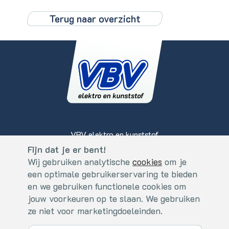
Terug naar overzicht
VBV elektro en kunststof
Koperslagerstraat 2
Fijn dat je er bent!
Cookies
5405 BS, Uden - Nederland
Wij gebruiken analytische
cookies
om je
Fijn dat je er bent!
een optimale gebruikerservaring te bieden
+31 (0)413 - 273559
Wij gebruiken analytische
cookies
. om je een optimale
en we gebruiken functionele cookies om
info@vbv.nl
gebruikerservaring te bieden en we gebruiken functionele
jouw voorkeuren op te slaan. We gebruiken
cookies om jouw voorkeuren op te slaan. We gebruiken ze niet
ze niet voor marketingdoeleinden.
voor marketingdoeleinden.
Algemene Voorwaarden
/
Disclaimer & Privacy
/
Cookies