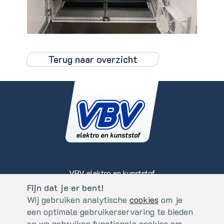
Terug naar overzicht
VBV elektro en kunststof
Koperslagerstraat 2
Fijn dat je er bent!
Cookies
5405 BS, Uden - Nederland
Wij gebruiken analytische
cookies
om je
Fijn dat je er bent!
een optimale gebruikerservaring te bieden
+31 (0)413 - 273559
Wij gebruiken analytische
cookies
. om je een optimale
en we gebruiken functionele cookies om