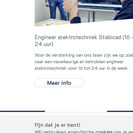
Engineer elektrotechniek Stabicad (16 
24 uur)
Voor de versterking van ons team zijn we op zoe
naar een nauwkeurige en betrokken engineer
elektrotechniek voor 16 tot 24 uur in de week.
Meer info
Cookies
Fijn dat je er bent!
VBV el
Fijn dat je er bent!
Wij gebruiken analytische
cookies
om je ee
Kopers