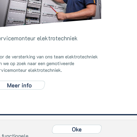
rvicemonteur elektrotechniek
or de versterking van ons team elektrotechniek
jn we op zoek naar een gemotiveerde
rvicemonteur elektrotechniek.
Meer info
Oke
Home
Vacatures
Oke
 functionele
Nieuws
Contact