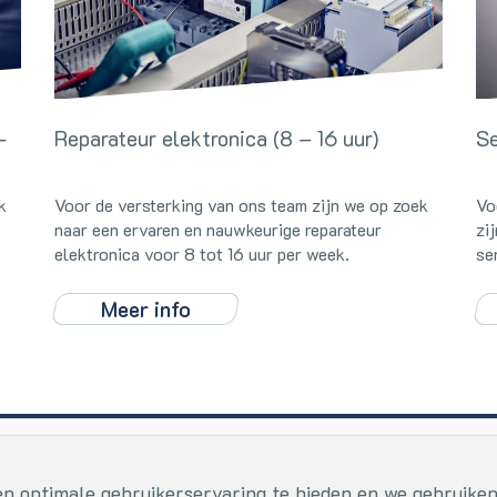
–
Reparateur elektronica (8 – 16 uur)
Se
k
Voor de versterking van ons team zijn we op zoek
Vo
naar een ervaren en nauwkeurige reparateur
zi
elektronica voor 8 tot 16 uur per week.
se
Meer info
ektro en kunststof
+31 (0)413 - 273559
n optimale gebruikerservaring te bieden en we gebruiken
lagerstraat 2
info@vbv.nl